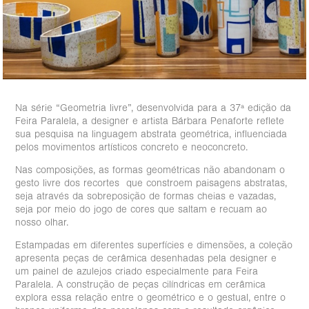
Na série “Geometria livre”, desenvolvida para a 37ª edição da
Feira Paralela, a designer e artista Bárbara Penaforte reflete
sua pesquisa na linguagem abstrata geométrica, influenciada
pelos movimentos artísticos concreto e neoconcreto.
Nas composições, as formas geométricas não abandonam o
gesto livre dos recortes que constroem paisagens abstratas,
seja através da sobreposição de formas cheias e vazadas,
seja por meio do jogo de cores que saltam e recuam ao
nosso olhar.
Estampadas em diferentes superfícies e dimensões, a coleção
apresenta peças de cerâmica desenhadas pela designer e
um painel de azulejos criado especialmente para Feira
Paralela. A construção de peças cilíndricas em cerâmica
explora essa relação entre o geométrico e o gestual, entre o